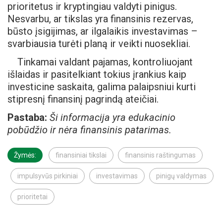
prioritetus ir kryptingiau valdyti pinigus.
Nesvarbu, ar tikslas yra finansinis rezervas,
būsto įsigijimas, ar ilgalaikis investavimas –
svarbiausia turėti planą ir veikti nuosekliai.
Tinkamai valdant pajamas, kontroliuojant
išlaidas ir pasitelkiant tokius įrankius kaip
investicine saskaita, galima palaipsniui kurti
stipresnį finansinį pagrindą ateičiai.
Pastaba:
Ši informacija yra edukacinio
pobūdžio ir nėra finansinis patarimas.
Žymės:
finansiniai tikslai
finansinis raštingumas
impulsyvūs pirkiniai
investavimas
pinigų valdymas
prioritetai