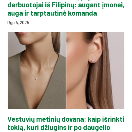
darbuotojai iš Filipinų: augant įmonei,
auga ir tarptautinė komanda
Rgp 6, 2026
Vestuvių metinių dovana: kaip išrinkti
tokią, kuri džiugins ir po daugelio