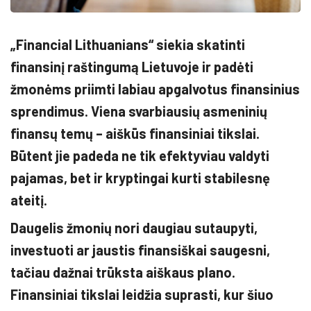
„Financial Lithuanians“ siekia skatinti
finansinį raštingumą Lietuvoje ir padėti
žmonėms priimti labiau apgalvotus finansinius
sprendimus. Viena svarbiausių asmeninių
finansų temų – aiškūs finansiniai tikslai.
Būtent jie padeda ne tik efektyviau valdyti
pajamas, bet ir kryptingai kurti stabilesnę
ateitį.
Daugelis žmonių nori daugiau sutaupyti,
investuoti ar jaustis finansiškai saugesni,
tačiau dažnai trūksta aiškaus plano.
Finansiniai tikslai leidžia suprasti, kur šiuo