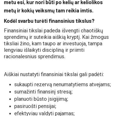
metu esi, kur nori būti po kelių ar keliolikos
metų ir kokių veiksmų tam reikia imtis.
Kodėl svarbu turėti finansinius tikslus?
Finansiniai tikslai padeda išvengti chaotiškų
sprendimų ir suteikia aiškią kryptį. Kai žmogus
tiksliai žino, kam taupo ar investuoja, tampa
lengviau išlaikyti discipliną ir priimti
racionalesnius sprendimus.
Aiškiai nustatyti finansiniai tikslai gali padėti:
sukaupti rezervą nenumatytiems atvejams;
sumažinti finansinį stresą;
planuoti būsto įsigijimą;
pasiruošti pensijai;
efektyviau valdyti pajamas;