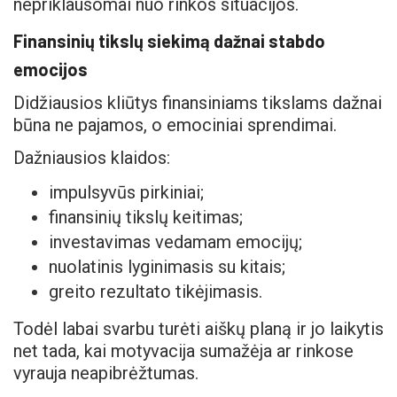
nepriklausomai nuo rinkos situacijos.
Finansinių tikslų siekimą dažnai stabdo
emocijos
Didžiausios kliūtys finansiniams tikslams dažnai
būna ne pajamos, o emociniai sprendimai.
Dažniausios klaidos:
impulsyvūs pirkiniai;
finansinių tikslų keitimas;
investavimas vedamam emocijų;
nuolatinis lyginimasis su kitais;
greito rezultato tikėjimasis.
Todėl labai svarbu turėti aiškų planą ir jo laikytis
net tada, kai motyvacija sumažėja ar rinkose
vyrauja neapibrėžtumas.