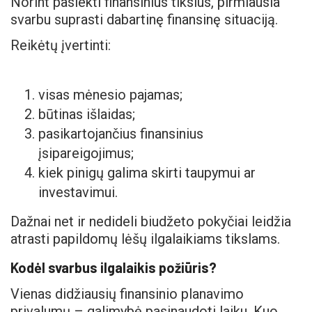
Norint pasiekti finansinius tikslus, pirmiausia
svarbu suprasti dabartinę finansinę situaciją.
Reikėtų įvertinti:
visas mėnesio pajamas;
būtinas išlaidas;
pasikartojančius finansinius
įsipareigojimus;
kiek pinigų galima skirti taupymui ar
investavimui.
Dažnai net ir nedideli biudžeto pokyčiai leidžia
atrasti papildomų lėšų ilgalaikiams tikslams.
Kodėl svarbus ilgalaikis požiūris?
Vienas didžiausių finansinio planavimo
privalumų – galimybė pasinaudoti laiku. Kuo