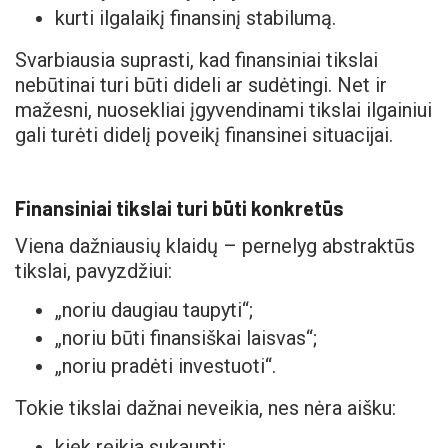
kurti ilgalaikį finansinį stabilumą.
Svarbiausia suprasti, kad finansiniai tikslai
nebūtinai turi būti dideli ar sudėtingi. Net ir
mažesni, nuosekliai įgyvendinami tikslai ilgainiui
gali turėti didelį poveikį finansinei situacijai.
Finansiniai tikslai turi būti konkretūs
Viena dažniausių klaidų – pernelyg abstraktūs
tikslai, pavyzdžiui:
„noriu daugiau taupyti“;
„noriu būti finansiškai laisvas“;
„noriu pradėti investuoti“.
Tokie tikslai dažnai neveikia, nes nėra aišku:
kiek reikia sukaupti;