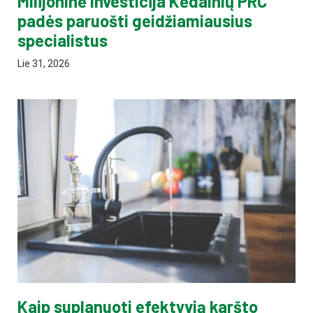
Milijoninė investicija Kėdainių PRC
padės paruošti geidžiamiausius
specialistus
Lie 31, 2026
Kaip suplanuoti efektyvią karšto