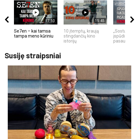
17:50
15:45
Se7en – kai tamsa
10 įtemptų, kraują
„Sostų karai"
tampa meno kūriniu
stingdančių kino
įspūdingas fa
istorijų
pasaulio fe
Susiję straipsniai